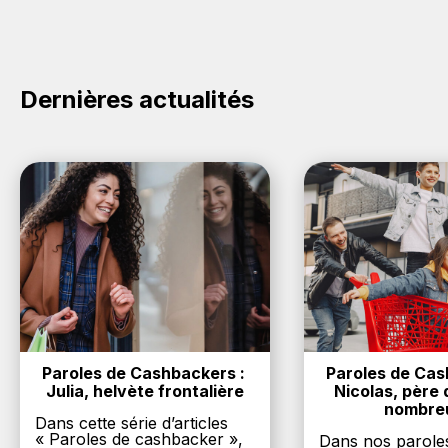
cashback sur vos achats sur la marque Carnilove.
Oui, c'est donc gratuit d'obtenir du cashback chez
Carnilove.
Dernières actualités
Paroles de Cashbackers : 
Paroles de Cash
Julia, helvète frontalière
Nicolas, père d
nombre
Dans cette série d’articles
« Paroles de cashbacker »,
Dans nos parole