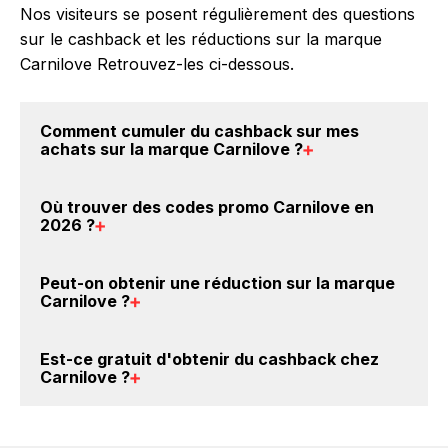
Nos visiteurs se posent régulièrement des questions
sur le cashback et les réductions sur la marque
Carnilove Retrouvez-les ci-dessous.
Comment cumuler du
cashback sur mes
achats sur la marque Carnilove
?
Il est très simple de cumuler du cashback chez
Où trouver des
codes promo Carnilove en
Carnilove : Créez votre compte sur BackBackBack et
2026
?
cliquez sur le bouton Activer le cashback, réalisez
votre achat, et vous verrez apparaître le cashback
Vous êtes au bon endroit pour trouver un code
Peut-on obtenir une
réduction sur la marque
dans votre cagnotte au plus tard 48h après votre
promo sur les produits Carnilove. Choisissez un site
Carnilove
?
achat sur le site Carnilove.
e-commerce ci-dessus et découvrez si des
codes
promo Carnilove sont disponibles.
Oui, il est possible d'obtenir
jusqu'à 5% de remise
Est-ce gratuit d'obtenir du
cashback chez
crédités sur votre cagnotte BackBackBack lorsque
Carnilove
?
vous achetez des produits de la marque Carnilove
sur nos sites partenaires. Ce montant ne tient pas
Avec BackBackBack, vous pouvez créer votre
compte de vos éventuels bonus.
compte gratuitement pour cumuler vos réductions