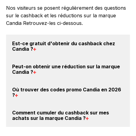
Nos visiteurs se posent régulièrement des questions
sur le cashback et les réductions sur la marque
Candia Retrouvez-les ci-dessous.
Est-ce gratuit d'obtenir du
cashback chez
Candia
?
Avec BackBackBack, vous pouvez créer votre
Peut-on obtenir une
réduction sur la marque
compte gratuitement pour cumuler vos réductions
Candia
?
cashback sur vos achats sur la marque Candia. Oui,
c'est donc gratuit d'obtenir du cashback chez
Oui, il est possible d'obtenir
jusqu'à 0€ de remise
Où trouver des
codes promo Candia en 2026
Candia.
crédités sur votre cagnotte BackBackBack lorsque
?
vous achetez des produits de la marque Candia sur
nos sites partenaires. Ce montant ne tient pas
Vous êtes au bon endroit pour trouver un code
Comment cumuler du
cashback sur mes
compte de vos éventuels bonus.
promo sur les produits Candia. Choisissez un site e-
achats sur la marque Candia
?
commerce ci-dessus et découvrez si des
codes
promo Candia sont disponibles.
Il est très simple de cumuler du cashback chez