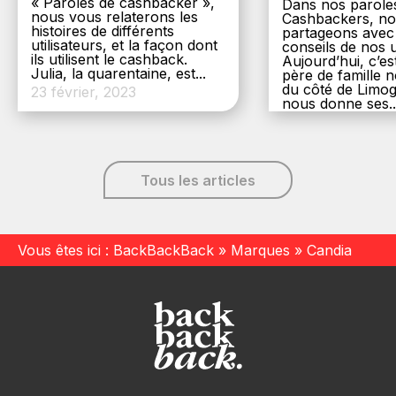
« Paroles de cashbacker »,
Dans nos parole
nous vous relaterons les
Cashbackers, n
histoires de différents
partageons avec
utilisateurs, et la façon dont
conseils de nos ut
ils utilisent le cashback.
Aujourd’hui, c’es
Julia, la quarentaine, est...
père de famille
du côté de Limog
23 février, 2023
nous donne ses..
6 décembre, 20
Tous les articles
Vous êtes ici :
BackBackBack
»
Marques
»
Candia