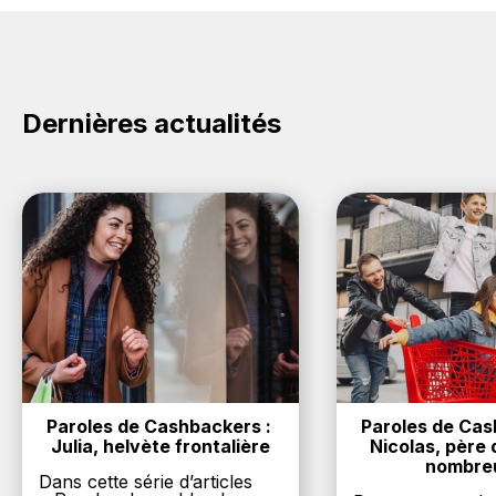
Candia : Créez votre compte sur BackBackBack et
cliquez sur le bouton Activer le cashback, réalisez
votre achat, et vous verrez apparaître le cashback
dans votre cagnotte au plus tard 48h après votre
achat sur le site Candia.
Dernières actualités
Paroles de Cashbackers : 
Paroles de Cash
Julia, helvète frontalière
Nicolas, père d
nombre
Dans cette série d’articles