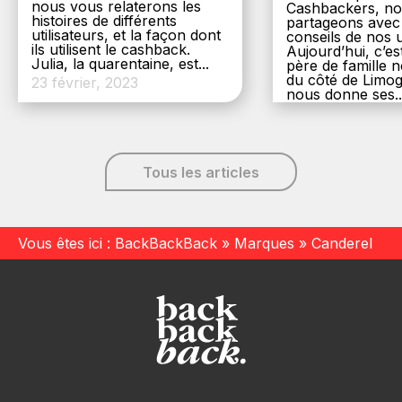
nous vous relaterons les
Cashbackers, n
histoires de différents
partageons avec
utilisateurs, et la façon dont
conseils de nos ut
ils utilisent le cashback.
Aujourd’hui, c’es
Julia, la quarentaine, est...
père de famille
du côté de Limog
23 février, 2023
nous donne ses..
6 décembre, 20
Tous les articles
Vous êtes ici :
BackBackBack
»
Marques
»
Canderel