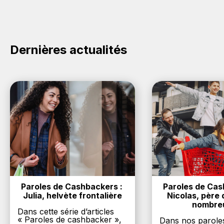
achat sur le site Canderel.
vous achetez des produits de la marque Canderel sur
nos sites partenaires. Ce montant ne tient pas
compte de vos éventuels bonus.
Dernières actualités
Paroles de Cashbackers : 
Paroles de Cash
Julia, helvète frontalière
Nicolas, père d
nombre
Dans cette série d’articles
« Paroles de cashbacker »,
Dans nos parole