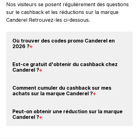
Nos visiteurs se posent régulièrement des questions
sur le cashback et les réductions sur la marque
Canderel Retrouvez-les ci-dessous.
Où trouver des
codes promo Canderel en
2026
?
Vous êtes au bon endroit pour trouver un code
Est-ce gratuit d'obtenir du
cashback chez
promo sur les produits Canderel. Choisissez un site
Canderel
?
e-commerce ci-dessus et découvrez si des
codes
promo Canderel sont disponibles.
Avec BackBackBack, vous pouvez créer votre
Comment cumuler du
cashback sur mes
compte gratuitement pour cumuler vos réductions
achats sur la marque Canderel
?
cashback sur vos achats sur la marque Canderel.
Oui, c'est donc gratuit d'obtenir du cashback chez
Il est très simple de cumuler du cashback chez
Peut-on obtenir une
réduction sur la marque
Canderel.
Canderel : Créez votre compte sur BackBackBack et
Canderel
?
cliquez sur le bouton Activer le cashback, réalisez
votre achat, et vous verrez apparaître le cashback
Oui, il est possible d'obtenir
jusqu'à 3.5% de remise
dans votre cagnotte au plus tard 48h après votre
crédités sur votre cagnotte BackBackBack lorsque