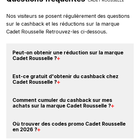
CADET ROUSSELLE
Nos visiteurs se posent régulièrement des questions
sur le cashback et les réductions sur la marque
Cadet Rousselle Retrouvez-les ci-dessous.
Peut-on obtenir une
réduction sur la marque
Cadet Rousselle
?
Oui, il est possible d'obtenir
jusqu'à 0€ de remise
Est-ce gratuit d'obtenir du
cashback chez
crédités sur votre cagnotte BackBackBack lorsque
Cadet Rousselle
?
vous achetez des produits de la marque Cadet
Rousselle sur nos sites partenaires. Ce montant ne
Avec BackBackBack, vous pouvez créer votre
Comment cumuler du
cashback sur mes
tient pas compte de vos éventuels bonus.
compte gratuitement pour cumuler vos réductions
achats sur la marque Cadet Rousselle
?
cashback sur vos achats sur la marque Cadet
Rousselle. Oui, c'est donc gratuit d'obtenir du
Il est très simple de cumuler du cashback chez Cadet
Où trouver des
codes promo Cadet Rousselle
cashback chez Cadet Rousselle.
Rousselle : Créez votre compte sur BackBackBack et
en 2026
?
cliquez sur le bouton Activer le cashback, réalisez