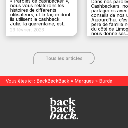
« Paroles de cashbacker »,
Dans nos parole
nous vous relaterons les
Cashbackers, n
histoires de différents
partageons avec
utilisateurs, et la façon dont
conseils de nos ut
ils utilisent le cashback.
Aujourd’hui, c’es
Julia, la quarentaine, est...
père de famille
du côté de Limog
23 février, 2023
nous donne ses..
6 décembre, 20
Tous les articles
Vous êtes ici :
BackBackBack
»
Marques
»
Burda