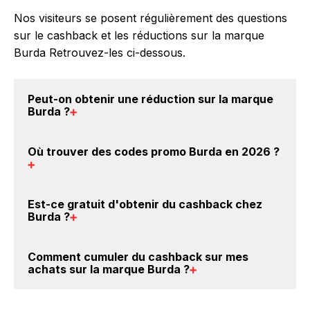
Nos visiteurs se posent régulièrement des questions
sur le cashback et les réductions sur la marque
Burda Retrouvez-les ci-dessous.
Peut-on obtenir une
réduction sur la marque
Burda
?
Oui, il est possible d'obtenir
jusqu'à 0€ de remise
Où trouver des
codes promo Burda en 2026
?
crédités sur votre cagnotte BackBackBack lorsque
vous achetez des produits de la marque Burda sur
nos sites partenaires. Ce montant ne tient pas
Vous êtes au bon endroit pour trouver un code
Est-ce gratuit d'obtenir du
cashback chez
compte de vos éventuels bonus.
promo sur les produits Burda. Choisissez un site e-
Burda
?
commerce ci-dessus et découvrez si des
codes
promo Burda sont disponibles.
Avec BackBackBack, vous pouvez créer votre
Comment cumuler du
cashback sur mes
compte gratuitement pour cumuler vos réductions
achats sur la marque Burda
?
cashback sur vos achats sur la marque Burda. Oui,
c'est donc gratuit d'obtenir du cashback chez Burda.
Il est très simple de cumuler du cashback chez