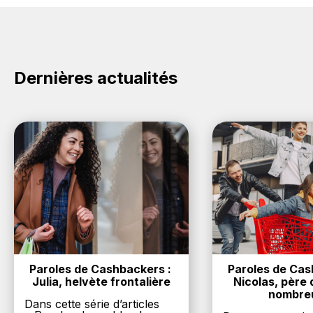
Burda : Créez votre compte sur BackBackBack et
cliquez sur le bouton Activer le cashback, réalisez
votre achat, et vous verrez apparaître le cashback
dans votre cagnotte au plus tard 48h après votre
achat sur le site Burda.
Dernières actualités
Paroles de Cashbackers : 
Paroles de Cash
Julia, helvète frontalière
Nicolas, père d
nombre
Dans cette série d’articles