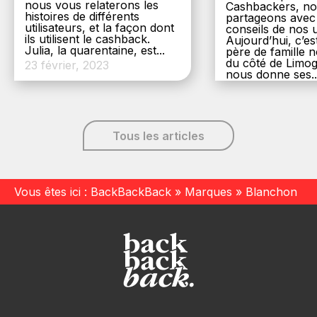
nous vous relaterons les
Cashbackers, n
histoires de différents
partageons avec
utilisateurs, et la façon dont
conseils de nos ut
ils utilisent le cashback.
Aujourd’hui, c’es
Julia, la quarentaine, est...
père de famille
du côté de Limog
23 février, 2023
nous donne ses..
6 décembre, 20
Tous les articles
Vous êtes ici :
BackBackBack
»
Marques
»
Blanchon