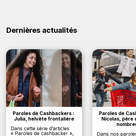
cliquez sur le bouton Activer le cashback, réalisez
votre achat, et vous verrez apparaître le cashback
dans votre cagnotte au plus tard 48h après votre
achat sur le site Blanchon.
Dernières actualités
Paroles de Cashbackers : 
Paroles de Cash
Julia, helvète frontalière
Nicolas, père d
nombre
Dans cette série d’articles
« Paroles de cashbacker »,
Dans nos parole