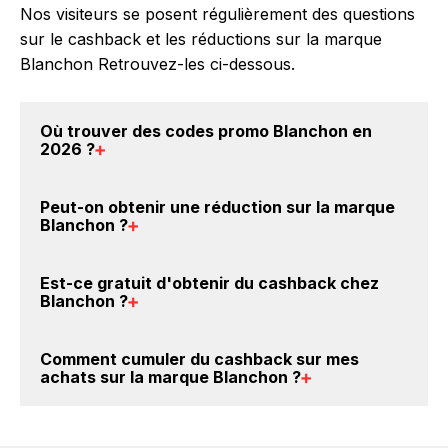
Nos visiteurs se posent régulièrement des questions
sur le cashback et les réductions sur la marque
Blanchon Retrouvez-les ci-dessous.
Où trouver des
codes promo Blanchon en
2026
?
Vous êtes au bon endroit pour trouver un code
Peut-on obtenir une
réduction sur la marque
promo sur les produits Blanchon. Choisissez un site
Blanchon
?
e-commerce ci-dessus et découvrez si des
codes
promo Blanchon sont disponibles.
Oui, il est possible d'obtenir
jusqu'à 3.5% de remise
Est-ce gratuit d'obtenir du
cashback chez
crédités sur votre cagnotte BackBackBack lorsque
Blanchon
?
vous achetez des produits de la marque Blanchon
sur nos sites partenaires. Ce montant ne tient pas
Avec BackBackBack, vous pouvez créer votre
Comment cumuler du
cashback sur mes
compte de vos éventuels bonus.
compte gratuitement pour cumuler vos réductions
achats sur la marque Blanchon
?
cashback sur vos achats sur la marque Blanchon.
Oui, c'est donc gratuit d'obtenir du cashback chez
Il est très simple de cumuler du cashback chez
Blanchon.
Blanchon : Créez votre compte sur BackBackBack et