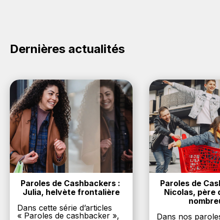
e-commerce ci-dessus et découvrez si des
codes
promo Blackburn sont disponibles.
Dernières actualités
Paroles de Cashbackers : 
Paroles de Cash
Julia, helvète frontalière
Nicolas, père d
nombre
Dans cette série d’articles
« Paroles de cashbacker »,
Dans nos parole