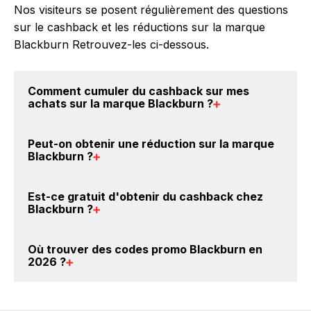
Nos visiteurs se posent régulièrement des questions
sur le cashback et les réductions sur la marque
Blackburn Retrouvez-les ci-dessous.
Comment cumuler du
cashback sur mes
achats sur la marque Blackburn
?
Il est très simple de cumuler du cashback chez
Peut-on obtenir une
réduction sur la marque
Blackburn : Créez votre compte sur BackBackBack
Blackburn
?
et cliquez sur le bouton Activer le cashback, réalisez
votre achat, et vous verrez apparaître le cashback
Oui, il est possible d'obtenir
jusqu'à 3% de remise
Est-ce gratuit d'obtenir du
cashback chez
dans votre cagnotte au plus tard 48h après votre
crédités sur votre cagnotte BackBackBack lorsque
Blackburn
?
achat sur le site Blackburn.
vous achetez des produits de la marque Blackburn
sur nos sites partenaires. Ce montant ne tient pas
Avec BackBackBack, vous pouvez créer votre
Où trouver des
codes promo Blackburn en
compte de vos éventuels bonus.
compte gratuitement pour cumuler vos réductions
2026
?
cashback sur vos achats sur la marque Blackburn.
Oui, c'est donc gratuit d'obtenir du cashback chez
Vous êtes au bon endroit pour trouver un code
Blackburn.
promo sur les produits Blackburn. Choisissez un site