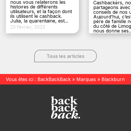
nous vous relaterons les
Cashbackers, n
histoires de différents
partageons avec
utilisateurs, et la façon dont
conseils de nos ut
ils utilisent le cashback.
Aujourd’hui, c’es
Julia, la quarentaine, est...
père de famille
du côté de Limog
23 février, 2023
nous donne ses..
6 décembre, 20
Tous les articles
Vous êtes ici :
BackBackBack
»
Marques
»
Blackburn