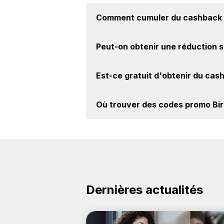
Comment cumuler du
cashback 
Il est très simple de cumuler du 
Peut-on obtenir une
réduction s
Activer le cashback, réalisez votre
achat sur le site Birth Atelier.
Oui, il est possible d'obtenir
jusqu'à
Est-ce gratuit d'obtenir du
cash
la marque Birth Atelier sur nos site
Avec BackBackBack, vous pouvez cr
Où trouver des
codes promo Bir
marque Birth Atelier. Oui, c'est donc
Vous êtes au bon endroit pour trou
découvrez si des
codes promo Birth 
Dernières actualités