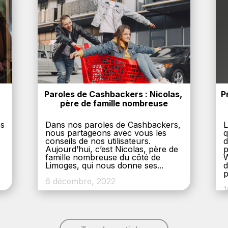
Paroles de Cashbackers : Nicolas, 
P
père de famille nombreuse
es
Dans nos paroles de Cashbackers,
L
nous partageons avec vous les
q
conseils de nos utilisateurs.
d
Aujourd’hui, c’est Nicolas, père de
p
,
famille nombreuse du côté de
W
Limoges, qui nous donne ses...
d
p
6 décembre, 2022
1