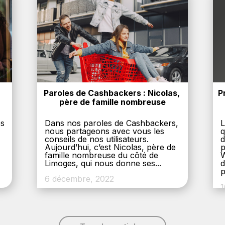
Paroles de Cashbackers : Nicolas, 
P
père de famille nombreuse
es
Dans nos paroles de Cashbackers,
L
nous partageons avec vous les
q
conseils de nos utilisateurs.
d
Aujourd’hui, c’est Nicolas, père de
p
,
famille nombreuse du côté de
W
Limoges, qui nous donne ses...
d
p
6 décembre, 2022
1