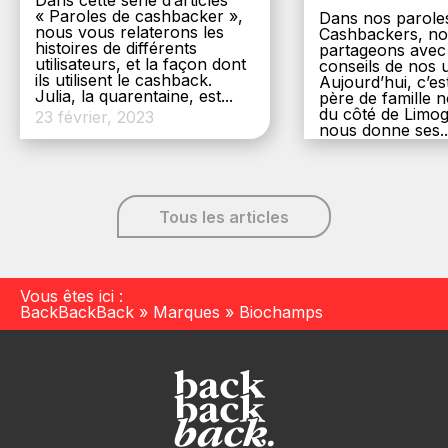
Dans cette série d’articles
« Paroles de cashbacker »,
Dans nos parole
nous vous relaterons les
Cashbackers, n
histoires de différents
partageons avec
utilisateurs, et la façon dont
conseils de nos ut
ils utilisent le cashback.
Aujourd’hui, c’es
Julia, la quarentaine, est...
père de famille
du côté de Limog
23 février, 2023
nous donne ses..
6 décembre, 20
Tous les articles
Vous êtes ici :
BackBackBack
»
Marques
»
Biochamps