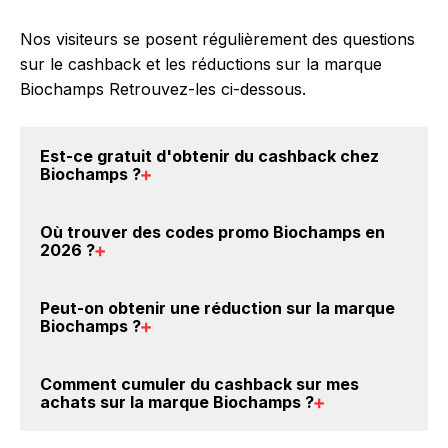
Nos visiteurs se posent régulièrement des questions
sur le cashback et les réductions sur la marque
Biochamps Retrouvez-les ci-dessous.
Est-ce gratuit d'obtenir du
cashback chez
Biochamps
?
Avec BackBackBack, vous pouvez créer votre
Où trouver des
codes promo Biochamps en
compte gratuitement pour cumuler vos réductions
2026
?
cashback sur vos achats sur la marque Biochamps.
Oui, c'est donc gratuit d'obtenir du cashback chez
Vous êtes au bon endroit pour trouver un code
Peut-on obtenir une
réduction sur la marque
Biochamps.
promo sur les produits Biochamps. Choisissez un site
Biochamps
?
e-commerce ci-dessus et découvrez si des
codes
promo Biochamps sont disponibles.
Oui, il est possible d'obtenir
jusqu'à 5% de remise
Comment cumuler du
cashback sur mes
crédités sur votre cagnotte BackBackBack lorsque
achats sur la marque Biochamps
?
vous achetez des produits de la marque Biochamps
sur nos sites partenaires. Ce montant ne tient pas
Il est très simple de cumuler du cashback chez