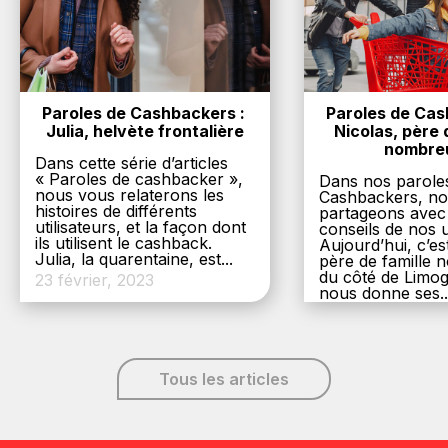
Paroles de Cashbackers : 
Paroles de Cash
Julia, helvète frontalière
Nicolas, père d
nombre
Dans cette série d’articles
« Paroles de cashbacker »,
Dans nos parole
nous vous relaterons les
Cashbackers, n
histoires de différents
partageons avec
utilisateurs, et la façon dont
conseils de nos ut
ils utilisent le cashback.
Aujourd’hui, c’es
Julia, la quarentaine, est...
père de famille
du côté de Limog
23 février, 2023
nous donne ses..
6 décembre, 20
Tous les articles