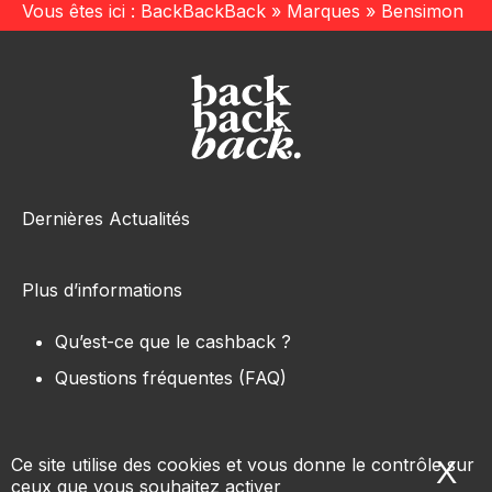
Vous êtes ici :
BackBackBack
»
Marques
»
Bensimon
Dernières Actualités
Plus d’informations
Qu’est-ce que le cashback ?
Questions fréquentes (FAQ)
Ce site utilise des cookies et vous donne le contrôle sur
X
Ma
ceux que vous souhaitez activer