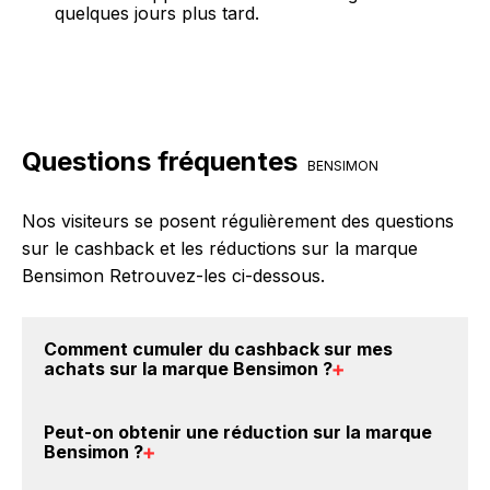
quelques jours plus tard.
Questions fréquentes
BENSIMON
Nos visiteurs se posent régulièrement des questions
sur le cashback et les réductions sur la marque
Bensimon Retrouvez-les ci-dessous.
Comment cumuler du
cashback sur mes
achats sur la marque Bensimon
?
Il est très simple de cumuler du cashback chez
Peut-on obtenir une
réduction sur la marque
Bensimon : Créez votre compte sur BackBackBack
Bensimon
?
et cliquez sur le bouton Activer le cashback, réalisez