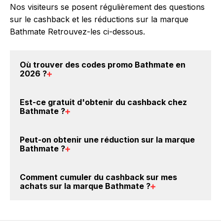
Nos visiteurs se posent régulièrement des questions
sur le cashback et les réductions sur la marque
Bathmate Retrouvez-les ci-dessous.
Où trouver des
codes promo Bathmate en
2026
?
Vous êtes au bon endroit pour trouver un code
Est-ce gratuit d'obtenir du
cashback chez
promo sur les produits Bathmate. Choisissez un site
Bathmate
?
e-commerce ci-dessus et découvrez si des
codes
promo Bathmate sont disponibles.
Avec BackBackBack, vous pouvez créer votre
Peut-on obtenir une
réduction sur la marque
compte gratuitement pour cumuler vos réductions
Bathmate
?
cashback sur vos achats sur la marque Bathmate.
Oui, c'est donc gratuit d'obtenir du cashback chez
Oui, il est possible d'obtenir
jusqu'à 5% de remise
Comment cumuler du
cashback sur mes
Bathmate.
crédités sur votre cagnotte BackBackBack lorsque
achats sur la marque Bathmate
?
vous achetez des produits de la marque Bathmate
sur nos sites partenaires. Ce montant ne tient pas
Il est très simple de cumuler du cashback chez
compte de vos éventuels bonus.
Bathmate : Créez votre compte sur BackBackBack et