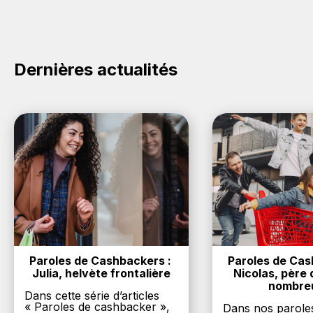
cliquez sur le bouton Activer le cashback, réalisez
votre achat, et vous verrez apparaître le cashback
dans votre cagnotte au plus tard 48h après votre
achat sur le site Bathmate.
Dernières actualités
Paroles de Cashbackers : 
Paroles de Cash
Julia, helvète frontalière
Nicolas, père d
nombre
Dans cette série d’articles
« Paroles de cashbacker »,
Dans nos parole