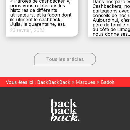
« Paroles de cashbacker »,
Dans nos parole
nous vous relaterons les
Cashbackers, n
histoires de différents
partageons avec
utilisateurs, et la façon dont
conseils de nos ut
ils utilisent le cashback.
Aujourd’hui, c’es
Julia, la quarentaine, est...
père de famille
du côté de Limog
23 février, 2023
nous donne ses..
6 décembre, 20
Tous les articles
Vous êtes ici :
BackBackBack
»
Marques
»
Badoit