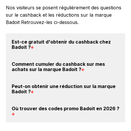
Nos visiteurs se posent régulièrement des questions
sur le cashback et les réductions sur la marque
Badoit Retrouvez-les ci-dessous.
Est-ce gratuit d'obtenir du
cashback chez
Badoit
?
Avec BackBackBack, vous pouvez créer votre
Comment cumuler du
cashback sur mes
compte gratuitement pour cumuler vos réductions
achats sur la marque Badoit
?
cashback sur vos achats sur la marque Badoit. Oui,
c'est donc gratuit d'obtenir du cashback chez Badoit.
Il est très simple de cumuler du cashback chez
Peut-on obtenir une
réduction sur la marque
Badoit : Créez votre compte sur BackBackBack et
Badoit
?
cliquez sur le bouton Activer le cashback, réalisez
votre achat, et vous verrez apparaître le cashback
Oui, il est possible d'obtenir
jusqu'à 0€ de remise
Où trouver des
codes promo Badoit en 2026
?
dans votre cagnotte au plus tard 48h après votre
crédités sur votre cagnotte BackBackBack lorsque
achat sur le site Badoit.
vous achetez des produits de la marque Badoit sur
nos sites partenaires. Ce montant ne tient pas
Vous êtes au bon endroit pour trouver un code