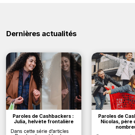
compte de vos éventuels bonus.
promo sur les produits Badoit. Choisissez un site e-
commerce ci-dessus et découvrez si des
codes
promo Badoit sont disponibles.
Dernières actualités
Paroles de Cashbackers : 
Paroles de Cash
Julia, helvète frontalière
Nicolas, père d
nombre
Dans cette série d’articles