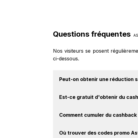
Questions fréquentes
AS
Nos visiteurs se posent régulièrem
ci-dessous.
Peut-on obtenir une
réduction s
Oui, il est possible d'obtenir
jusqu'à
Est-ce gratuit d'obtenir du
cash
la marque Aston Martin sur nos site
Avec BackBackBack, vous pouvez cr
Comment cumuler du
cashback 
marque Aston Martin. Oui, c'est don
Il est très simple de cumuler du 
Où trouver des
codes promo As
Activer le cashback, réalisez votre