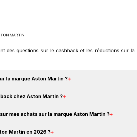
TON MARTIN
ent des questions sur le cashback et les réductions sur l
ur la marque Aston Martin
?
 0€ de remise
crédités sur votre cagnotte BackBackBack l
back chez Aston Martin
?
s partenaires. Ce montant ne tient pas compte de vos éven
éer votre compte gratuitement pour cumuler vos réducti
sur mes achats sur la marque Aston Martin
?
c gratuit d'obtenir du cashback chez Aston Martin.
cashback chez Aston Martin : Créez votre compte sur Bac
ton Martin en 2026
?
 achat, et vous verrez apparaître le cashback dans votre c