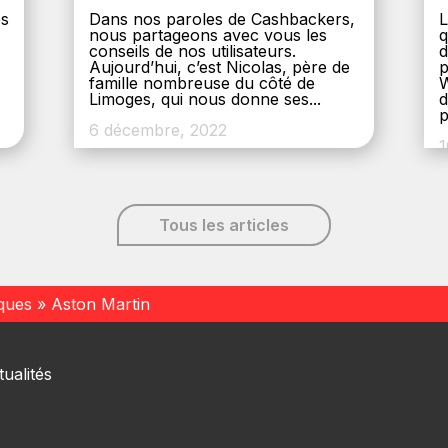
es
Dans nos paroles de Cashbackers,
L
nous partageons avec vous les
q
conseils de nos utilisateurs.
d
Aujourd’hui, c’est Nicolas, père de
p
,
famille nombreuse du côté de
W
Limoges, qui nous donne ses...
d
p
6 décembre, 2022
1
Tous les articles
ques
»
Aston Martin
ualités