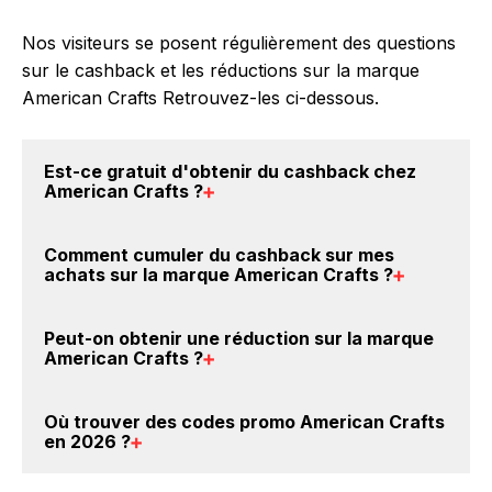
Nos visiteurs se posent régulièrement des questions
sur le cashback et les réductions sur la marque
American Crafts Retrouvez-les ci-dessous.
Est-ce gratuit d'obtenir du
cashback chez
American Crafts
?
Avec BackBackBack, vous pouvez créer votre
Comment cumuler du
cashback sur mes
compte gratuitement pour cumuler vos réductions
achats sur la marque American Crafts
?
cashback sur vos achats sur la marque American
Crafts. Oui, c'est donc gratuit d'obtenir du cashback
Il est très simple de cumuler du cashback chez
Peut-on obtenir une
réduction sur la marque
chez American Crafts.
American Crafts : Créez votre compte sur
American Crafts
?
BackBackBack et cliquez sur le bouton Activer le
cashback, réalisez votre achat, et vous verrez
Oui, il est possible d'obtenir
jusqu'à 1.5% de remise
Où trouver des
codes promo American Crafts
apparaître le cashback dans votre cagnotte au plus
crédités sur votre cagnotte BackBackBack lorsque
en 2026
?
tard 48h après votre achat sur le site American
vous achetez des produits de la marque American
Crafts.
Crafts sur nos sites partenaires. Ce montant ne tient
Vous êtes au bon endroit pour trouver un code