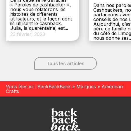
Dans cette série d’articles
« Paroles de cashbacker »,
Dans nos parole
nous vous relaterons les
Cashbackers, n
histoires de différents
partageons avec
utilisateurs, et la façon dont
conseils de nos ut
ils utilisent le cashback.
Aujourd’hui, c’es
Julia, la quarentaine, est...
père de famille
du côté de Limog
23 février, 2023
nous donne ses..
6 décembre, 20
Tous les articles
Vous êtes ici :
BackBackBack
»
Marques
»
American
Crafts