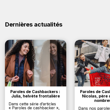
cliquez sur le bouton Activer le cashback, réalisez
votre achat, et vous verrez apparaître le cashback
dans votre cagnotte au plus tard 48h après votre
achat sur le site Alterna.
Dernières actualités
Paroles de Cashbackers : 
Paroles de Cash
Julia, helvète frontalière
Nicolas, père d
nombre
Dans cette série d’articles
« Paroles de cashbacker »,
Dans nos parole