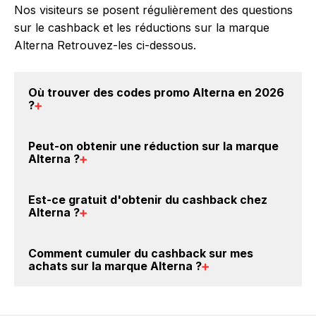
Nos visiteurs se posent régulièrement des questions
sur le cashback et les réductions sur la marque
Alterna Retrouvez-les ci-dessous.
Où trouver des
codes promo Alterna en 2026
?
Vous êtes au bon endroit pour trouver un code
Peut-on obtenir une
réduction sur la marque
promo sur les produits Alterna. Choisissez un site e-
Alterna
?
commerce ci-dessus et découvrez si des
codes
promo Alterna sont disponibles.
Oui, il est possible d'obtenir
jusqu'à 3.5% de remise
Est-ce gratuit d'obtenir du
cashback chez
crédités sur votre cagnotte BackBackBack lorsque
Alterna
?
vous achetez des produits de la marque Alterna sur
nos sites partenaires. Ce montant ne tient pas
Avec BackBackBack, vous pouvez créer votre
Comment cumuler du
cashback sur mes
compte de vos éventuels bonus.
compte gratuitement pour cumuler vos réductions
achats sur la marque Alterna
?
cashback sur vos achats sur la marque Alterna. Oui,
c'est donc gratuit d'obtenir du cashback chez
Il est très simple de cumuler du cashback chez
Alterna.
Alterna : Créez votre compte sur BackBackBack et