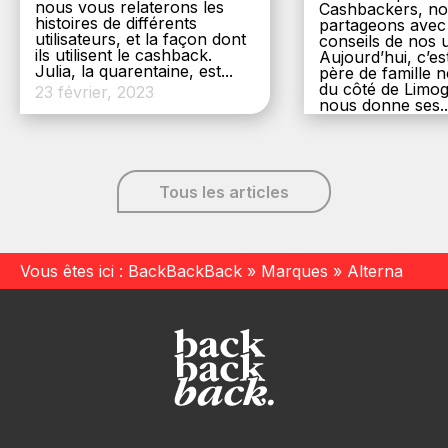
nous vous relaterons les
Cashbackers, n
histoires de différents
partageons avec
utilisateurs, et la façon dont
conseils de nos ut
ils utilisent le cashback.
Aujourd’hui, c’es
Julia, la quarentaine, est...
père de famille
du côté de Limog
23 février, 2023
nous donne ses..
6 décembre, 20
Tous les articles
Vous êtes ici :
BackBackBack
»
Marques
»
Alterna