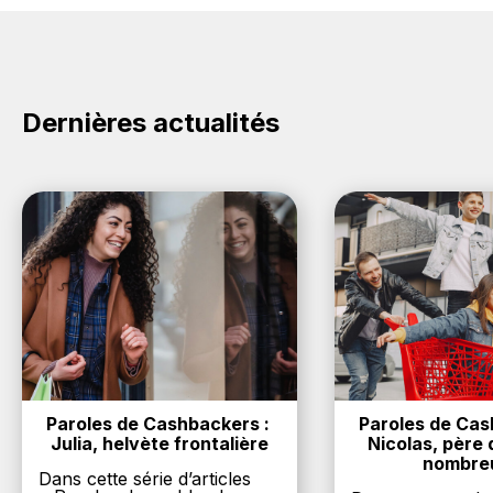
All Blacks.
crédités sur votre cagnotte BackBackBack lorsque
vous achetez des produits de la marque All Blacks
sur nos sites partenaires. Ce montant ne tient pas
compte de vos éventuels bonus.
Dernières actualités
Paroles de Cashbackers : 
Paroles de Cash
Julia, helvète frontalière
Nicolas, père d
nombre
Dans cette série d’articles