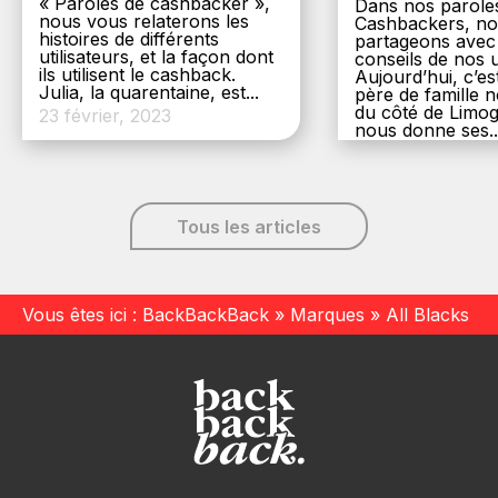
« Paroles de cashbacker »,
Dans nos parole
nous vous relaterons les
Cashbackers, n
histoires de différents
partageons avec
utilisateurs, et la façon dont
conseils de nos ut
ils utilisent le cashback.
Aujourd’hui, c’es
Julia, la quarentaine, est...
père de famille
du côté de Limog
23 février, 2023
nous donne ses..
6 décembre, 20
Tous les articles
Vous êtes ici :
BackBackBack
»
Marques
»
All Blacks