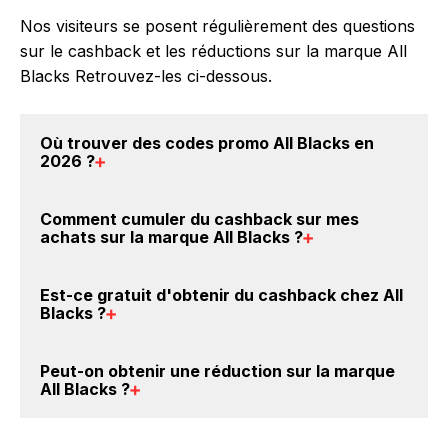
Nos visiteurs se posent régulièrement des questions
sur le cashback et les réductions sur la marque All
Blacks Retrouvez-les ci-dessous.
Où trouver des
codes promo All Blacks en
2026
?
Vous êtes au bon endroit pour trouver un code
Comment cumuler du
cashback sur mes
promo sur les produits All Blacks. Choisissez un site
achats sur la marque All Blacks
?
e-commerce ci-dessus et découvrez si des
codes
promo All Blacks sont disponibles.
Il est très simple de cumuler du cashback chez All
Est-ce gratuit d'obtenir du
cashback chez All
Blacks : Créez votre compte sur BackBackBack et
Blacks
?
cliquez sur le bouton Activer le cashback, réalisez
votre achat, et vous verrez apparaître le cashback
Avec BackBackBack, vous pouvez créer votre
Peut-on obtenir une
réduction sur la marque
dans votre cagnotte au plus tard 48h après votre
compte gratuitement pour cumuler vos réductions
All Blacks
?
achat sur le site All Blacks.
cashback sur vos achats sur la marque All Blacks.
Oui, c'est donc gratuit d'obtenir du cashback chez
Oui, il est possible d'obtenir
jusqu'à 1% de remise