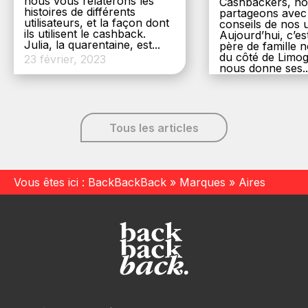
nous vous relaterons les
Cashbackers, n
histoires de différents
partageons avec
utilisateurs, et la façon dont
conseils de nos ut
ils utilisent le cashback.
Aujourd’hui, c’es
Julia, la quarentaine, est...
père de famille
du côté de Limog
23 février, 2023
nous donne ses..
6 décembre, 20
Tous les articles
Vous êtes ici :
BackBackBack
»
Marques
»
Aires