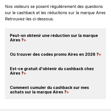
Nos visiteurs se posent régulièrement des questions
sur le cashback et les réductions sur la marque Aires
Retrouvez-les ci-dessous.
Peut-on obtenir une
réduction sur la marque
Aires
?
Oui, il est possible d'obtenir
jusqu'à 0€ de remise
Où trouver des
codes promo Aires en 2026
?
crédités sur votre cagnotte BackBackBack lorsque
vous achetez des produits de la marque Aires sur
Vous êtes au bon endroit pour trouver un code
nos sites partenaires. Ce montant ne tient pas
Est-ce gratuit d'obtenir du
cashback chez
promo sur les produits Aires. Choisissez un site e-
Aires
?
compte de vos éventuels bonus.
commerce ci-dessus et découvrez si des
codes
promo Aires sont disponibles.
Avec BackBackBack, vous pouvez créer votre
Comment cumuler du
cashback sur mes
compte gratuitement pour cumuler vos réductions
achats sur la marque Aires
?
cashback sur vos achats sur la marque Aires. Oui,
c'est donc gratuit d'obtenir du cashback chez Aires.
Il est très simple de cumuler du cashback chez Aires
: Créez votre compte sur BackBackBack et cliquez