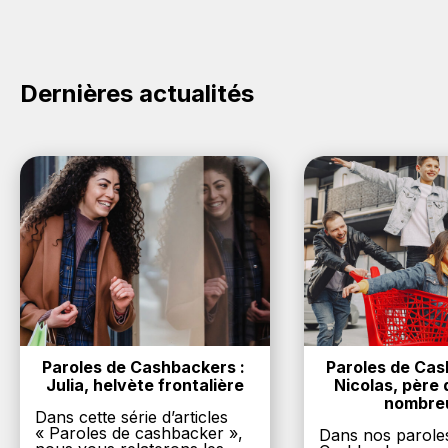
sur le bouton Activer le cashback, réalisez votre
achat, et vous verrez apparaître le cashback dans
votre cagnotte au plus tard 48h après votre achat
sur le site Aires.
Dernières actualités
Paroles de Cashbackers : 
Paroles de Cash
Julia, helvète frontalière
Nicolas, père d
nombre
Dans cette série d’articles
« Paroles de cashbacker »,
Dans nos parole