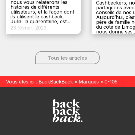
nous vous relaterons les
Cashbackers, n
histoires de différents
partageons avec
utilisateurs, et la façon dont
conseils de nos ut
ils utilisent le cashback.
Aujourd’hui, c’es
Julia, la quarentaine, est...
père de famille
du côté de Limog
23 février, 2023
nous donne ses..
6 décembre, 20
Tous les articles
Vous êtes ici :
BackBackBack
»
Marques
»
0-105