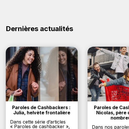
commerce ci-dessus et découvrez si des
codes
promo 0-105 sont disponibles.
Dernières actualités
Paroles de Cashbackers : 
Paroles de Cash
Julia, helvète frontalière
Nicolas, père d
nombre
Dans cette série d’articles
« Paroles de cashbacker »,
Dans nos parole