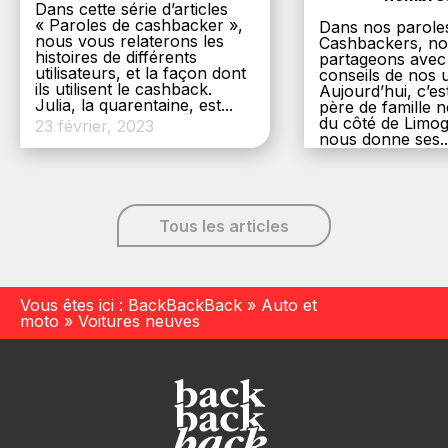
Dans cette série d’articles
« Paroles de cashbacker »,
Dans nos parole
nous vous relaterons les
Cashbackers, n
histoires de différents
partageons avec
utilisateurs, et la façon dont
conseils de nos ut
ils utilisent le cashback.
Aujourd’hui, c’es
Julia, la quarentaine, est...
père de famille
du côté de Limog
23 février, 2023
nous donne ses..
6 décembre, 20
Tous les articles
Vous êtes ici :
BackBackBack
»
Auto et
moto
»
Voitures neuves