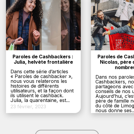
Paroles de Cashbackers : 
Paroles de Cash
Julia, helvète frontalière
Nicolas, père d
nombre
Dans cette série d’articles
« Paroles de cashbacker »,
Dans nos parole
nous vous relaterons les
Cashbackers, n
histoires de différents
partageons avec
utilisateurs, et la façon dont
conseils de nos ut
ils utilisent le cashback.
Aujourd’hui, c’es
Julia, la quarentaine, est...
père de famille
du côté de Limog
23 février, 2023
nous donne ses..
6 décembre, 20