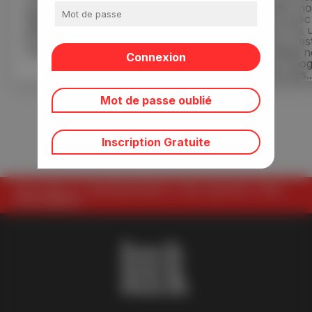
nous vous relaterons les
Cashbackers, n
histoires de différents
partageons avec
utilisateurs, et la façon dont
conseils de nos ut
ils utilisent le cashback.
Aujourd’hui, c’es
Julia, la quarentaine, est...
père de famille
du côté de Limog
23 février, 2023
nous donne ses..
6 décembre, 20
Mot de passe oublié
Tous les articles
Inscription Gratuite
Vous êtes ici :
BackBackBack
»
Ma cagnotte
»
Mes
Informations