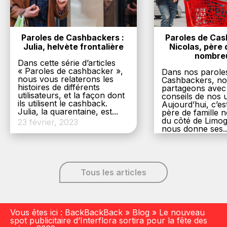
Paroles de Cashbackers : 
Paroles de Cash
Julia, helvète frontalière
Nicolas, père d
nombre
Dans cette série d’articles
« Paroles de cashbacker »,
Dans nos parole
nous vous relaterons les
Cashbackers, n
histoires de différents
partageons avec
utilisateurs, et la façon dont
conseils de nos ut
ils utilisent le cashback.
Aujourd’hui, c’es
Julia, la quarentaine, est...
père de famille
du côté de Limog
23 février, 2023
nous donne ses..
6 décembre, 20
Tous les articles
Vous êtes ici :
BackBackBack
»
Blog
»
Le nouveau
spot publicitaire d’Interflora sortira pour la fête des