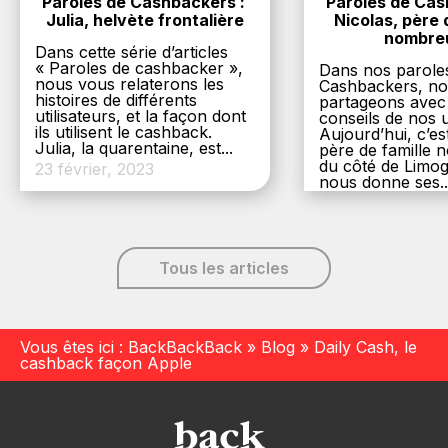
Paroles de Cashbackers : 
Paroles de Cash
Julia, helvète frontalière
Nicolas, père d
nombre
Dans cette série d’articles
« Paroles de cashbacker »,
Dans nos parole
nous vous relaterons les
Cashbackers, n
histoires de différents
partageons avec
utilisateurs, et la façon dont
conseils de nos ut
ils utilisent le cashback.
Aujourd’hui, c’es
Julia, la quarentaine, est...
père de famille
du côté de Limog
23 février, 2023
nous donne ses..
6 décembre, 20
Tous les articles
Vous êtes ici :
BackBackBack
»
Blog
»
Daily Cash, le
cashback façon Apple