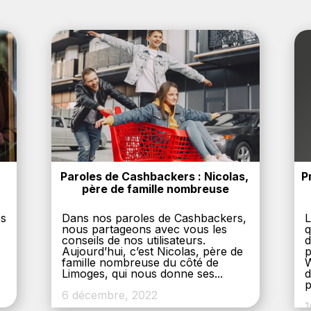
Paroles de Cashbackers : Nicolas, 
P
père de famille nombreuse
es
Dans nos paroles de Cashbackers,
L
nous partageons avec vous les
q
conseils de nos utilisateurs.
d
Aujourd’hui, c’est Nicolas, père de
p
,
famille nombreuse du côté de
W
Limoges, qui nous donne ses...
d
p
6 décembre, 2022
1